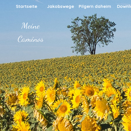
Direkt zum Seiteninhalt
Startseite
Jakobswege
Pilgern daheim
Downl
▼
▼
Meine
Caminos