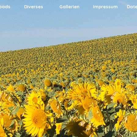
Menü überspringen
oads
Diverses
Gallerien
Impressum
Dat
▼
▼
▼